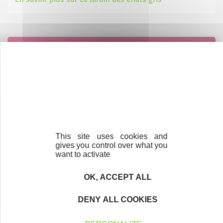
Contactez-nous !
Cliquez ici
Créateurs
Trouvez à qui vous adresser
This site uses cookies and
Créateurs, repreneurs, vos interlocuteurs en
gives you control over what you
want to activate
région.
OK, ACCEPT ALL
En savoir plus
DENY ALL COOKIES