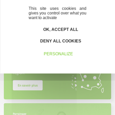
This site uses cookies and
gives you control over what you
want to activate
Contactez-nous !
Cliquez ici
OK, ACCEPT ALL
DENY ALL COOKIES
Créateurs
Trouvez à qui vous adresser
PERSONALIZE
Créateurs, repreneurs, vos interlocuteurs en
région.
En savoir plus
Parrainage