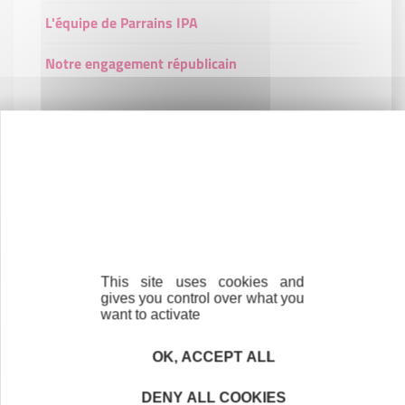
L'équipe de Parrains IPA
Notre engagement républicain
Contactez-nous !
Cliquez ici
Créateurs
This site uses cookies and
Trouvez à qui vous adresser
gives you control over what you
want to activate
Créateurs, repreneurs, vos interlocuteurs en
région.
OK, ACCEPT ALL
DENY ALL COOKIES
En savoir plus